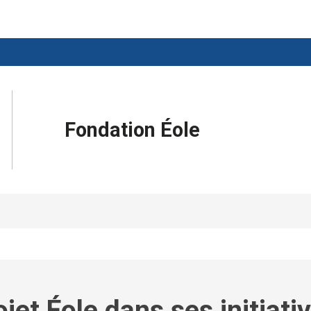
Fondation Éole
jet Éole dans ses initiati